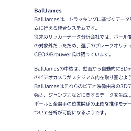
BallJames
BallJamesは、トラッキングに基づくデ
ムに行える統合システムです。
従来のサッカーデータ分析会社では、ボール
の対象外だったため、選手のプレークオリティの
CEOのBrouwer氏は語っています。
BallJamesの中核は、動画から自動的に
のビデオカメラがスタジアム内を取り囲むよ
BallJamesはそれらのビデオ映像由来の
強さ、ジャンプ力などに関するデータを生成
ボールと全選手の位置関係の正確な推移をデ
ついて分析が可能になるようです。