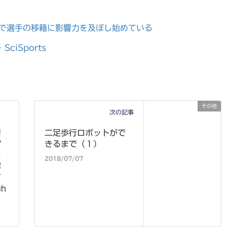
で選手の移籍に影響力を及ぼし始めている
 SciSports
その他
次の記事
術
二足歩行ロボットがで
ア
きるまで（１）
ロ
2018/07/07
解
育
h