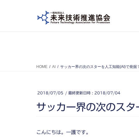
コ
ナ
ン
ビ
テ
ゲ
ン
ー
ツ
シ
へ
ョ
ス
ン
キ
に
ッ
移
HOME
AI
サッカー界の次のスターを人工知能(AI)で発掘
プ
動
2018/07/05
/ 最終更新日時 :
2018/07/04
サッカー界の次のスター
こんにちは。一護です。