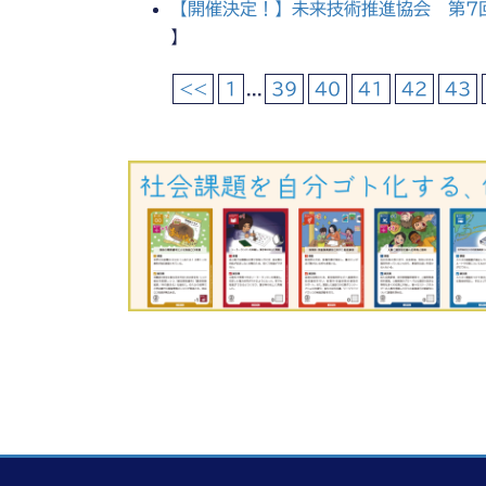
【開催決定！】未来技術推進協会 第7
】
<<
1
...
39
40
41
42
43