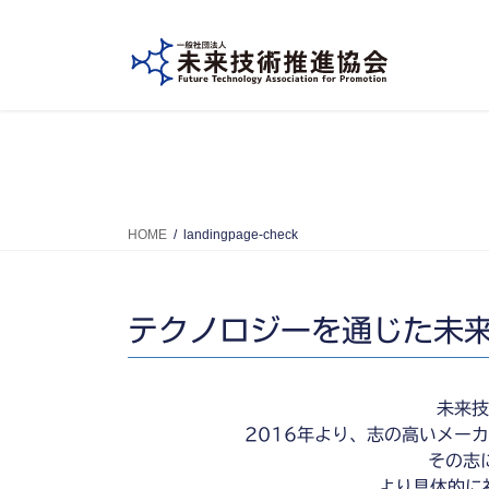
コ
ナ
ン
ビ
テ
ゲ
ン
ー
ツ
シ
へ
ョ
ス
ン
キ
に
ッ
移
HOME
landingpage-check
プ
動
テクノロジーを通じた未
未来技
2016年より、志の高いメー
その志
より具体的に