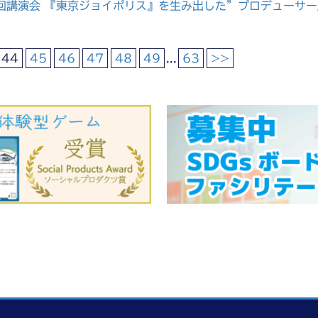
回講演会 『東京ジョイポリス』を生み出した”プロデューサ
44
45
46
47
48
49
...
63
>>