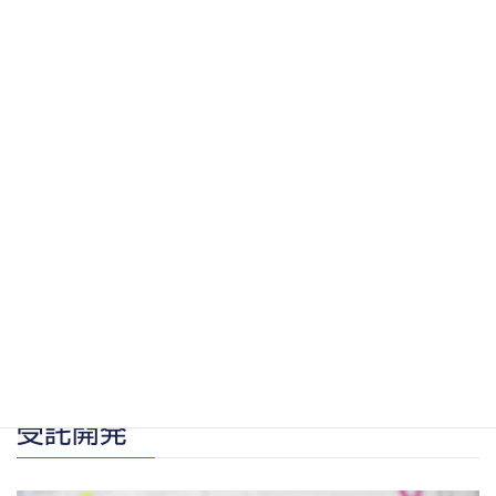
SDGs(Sustainable Development Goals)とは、2015年よ
り国連が提唱している世界的な社会課題への取り組みで、「持続
可能な開発目標」と呼ばれます。当協会では、国連の方針に沿っ
てSDGsを推進するため、オリジナルボードゲームを開発し、
SDGsの重要性を伝え、多くの人とSDGs達成のためにできるこ
とを考えるワークショップを定期的に開催しておリます。
受託開発