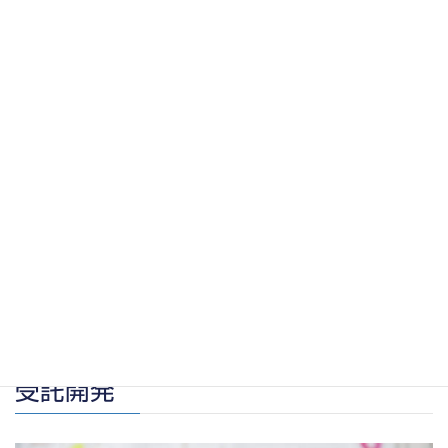
SDGs(Sustainable Development Goals)とは、2015年よ
り国連が提唱している世界的な社会課題への取り組みで、「持続
可能な開発目標」と呼ばれます。当協会では、国連の方針に沿っ
てSDGsを推進するため、オリジナルボードゲームを開発し、
SDGsの重要性を伝え、多くの人とSDGs達成のためにできるこ
とを考えるワークショップを定期的に開催しておリます。
受託開発