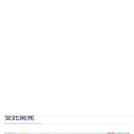
SDGs(Sustainable Development Goals)とは、2015年よ
り国連が提唱している世界的な社会課題への取り組みで、「持続
可能な開発目標」と呼ばれます。当協会では、国連の方針に沿っ
てSDGsを推進するため、オリジナルボードゲームを開発し、
SDGsの重要性を伝え、多くの人とSDGs達成のためにできるこ
とを考えるワークショップを定期的に開催しておリます。
受託開発